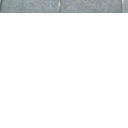
REVÊTEMENT MURAL
PIERRES POLYGONA
KAVALAS
DE KAVALA
Pierres Kavala
Pierres Kavala