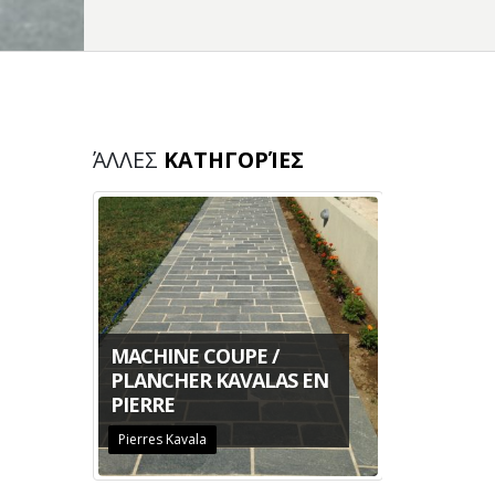
ΆΛΛΕΣ
ΚΑΤΗΓΟΡΊΕΣ
MACHINE COUPE /
LES
PLANCHER KAVALAS EN
REVÊTE
PIERRE
KAVALAS
Pierres Kavala
Pierres Kav