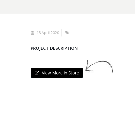
18 April 2020
PROJECT DESCRIPTION
View More in Store
MACHINE COUPE /
PLANCHER KAVALAS EN
PIERRE
Pierres Kavala