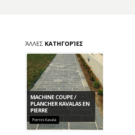
ΆΛΛΕΣ
ΚΑΤΗΓΟΡΊΕΣ
MACHINE COUPE /
LES
PLANCHER KAVALAS EN
MOTIF F
PIERRE
KAVALAS
Pierres Kavala
Pierres Kav