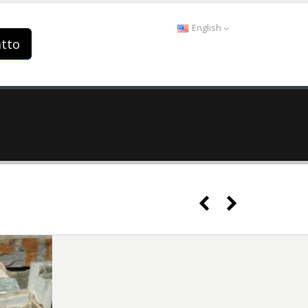
English
tto