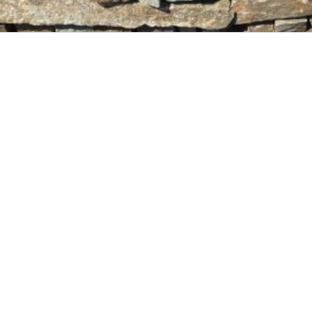
PIETRE A SPACCO DI
CAVA/POLYGONALE 
CAVALA
PANNELLI
Pietre A Spacco Di
Pannelli
Cava/Polygonale