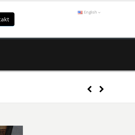
English
takt